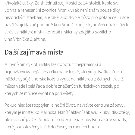
křivolaké uličky. Za shlédnutí stojí kostel ze 14. století, kaple sv.
Johna a renesanční zvonice. Vrbnik však není znám pouze díky
historickým stavbám, ale také jako skvělé místo pro potápěče. Ti zde
navštěvují hlavně podmořskou Vrbničskou jeskyni. Večer pak můžete
strávit v některé místní konobě u sklenky zdejšího skvělého
vína Vrbnička Žlahtina.
Další zajímavá místa
Milovníkům cykloturistiky lze doporučit nejznámější a
nejnavštěvovanější městečko na ostrově, kterým je Baška. Zde si
můžete vypůjčit horské kolo a vydat na některou z četných tras. Z
města vede i celá řada dobře značených turistických stezek, po
kterých se můžete vydat na pěší výlety.
Pokud hledáte rozptýlení a noční život, navštivte centrum zábavy,
kterým je městečko Malinska. Nabízí aktivní zábavu, kluby, diskotéky,
ale i krásné pláže. Populární jsou zejména kluby Boa a Crossroads,
které jsou otevřeny v létě do časných ranních hodin.