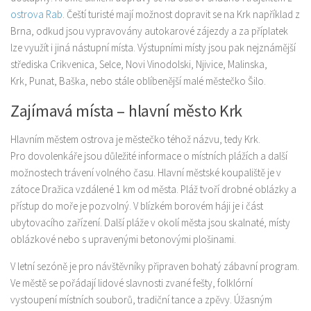
ostrova Rab
. Čeští turisté mají možnost dopravit se na Krk například z
Brna, odkud jsou vypravovány autokarové zájezdy a za příplatek
lze využít i jiná nástupní místa. Výstupními místy jsou pak nejznámější
střediska Crikvenica, Selce, Novi Vinodolski, Njivice, Malinska,
Krk, Punat, Baška, nebo stále oblíbenější malé městečko Šilo.
Zajímavá místa – hlavní město Krk
Hlavním městem ostrova je městečko téhož názvu, tedy Krk.
Pro dovolenkáře jsou důležité informace o místních plážích a další
možnostech trávení volného času. Hlavní městské koupaliště je v
zátoce Dražica vzdálené 1 km od města. Pláž tvoří drobné oblázky a
přístup do moře je pozvolný. V blízkém borovém háji je i část
ubytovacího zařízení. Další pláže v okolí města jsou skalnaté, místy
oblázkové nebo s upravenými betonovými plošinami.
V letní sezóně je pro návštěvníky připraven bohatý zábavní program.
Ve městě se pořádají lidové slavnosti zvané fešty, folklórní
vystoupení místních souborů, tradiční tance a zpěvy. Úžasným