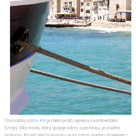
O nás
Další zdroje
Kontakt
Chorvatský o
strov Krk
je cílem turistů zejména z kontinentální
Evropy. Díky mostu, který spojuje ostrov s pevninou, je snadno
dostupný. Kromě silniční dopravy se na ostrov snadno i trajektem z