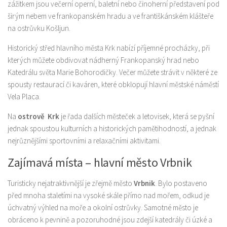
zážitkem jsou večerní operní, baletní nebo činoherní představení pod
širým nebem ve frankopanském hradu a ve františkánském klášteře
na ostrůvku Košljun.
Historický střed hlavního města Krk nabízí příjemné procházky, při
kterých můžete obdivovat nádherný Frankopanský hrad nebo
Katedrálu světa Marie Bohorodičky. Večer můžete strávit v některé ze
spousty restaurací či kaváren, které obklopují hlavní městské náměstí
Vela Placa.
Na
ostrově Krk
je řada dalších městeček a letovisek, která se pyšní
jednak spoustou kulturních a historických pamětihodností, a jednak
nejrůznějšími sportovními a relaxačními aktivitami.
Zajímavá místa – hlavní město Vrbnik
Turisticky nejatraktivnější je zřejmě město
Vrbnik
. Bylo postaveno
před mnoha staletími na vysoké skále přímo nad mořem, odkud je
úchvatný výhled na moře a okolní ostrůvky. Samotné město je
obráceno k pevnině a pozoruhodné jsou zdejší katedrály či úzké a