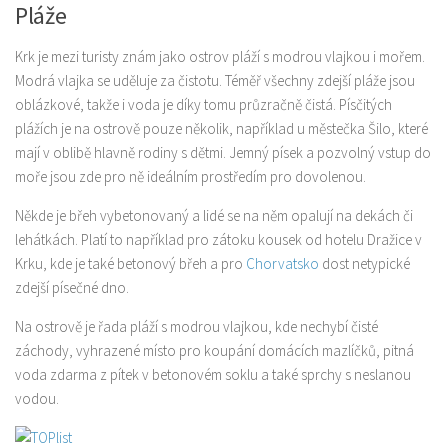
Pláže
Krk je mezi turisty znám jako ostrov pláží s modrou vlajkou i mořem.
Modrá vlajka se uděluje za čistotu. Téměř všechny zdejší pláže jsou
oblázkové, takže i voda je díky tomu průzračně čistá. Písčitých
plážích je na ostrově pouze několik, například u městečka Šilo, které
mají v oblibě hlavně rodiny s dětmi. Jemný písek a pozvolný vstup do
moře jsou zde pro ně ideálním prostředím pro dovolenou.
Někde je břeh vybetonovaný a lidé se na něm opalují na dekách či
lehátkách. Platí to například pro zátoku kousek od hotelu Dražice v
Krku, kde je také betonový břeh a pro
Chorvatsko
dost netypické
zdejší písečné dno.
Na ostrově je řada pláží s modrou vlajkou, kde nechybí čisté
záchody, vyhrazené místo pro koupání domácích mazlíčků, pitná
voda zdarma z pítek v betonovém soklu a také sprchy s neslanou
vodou.